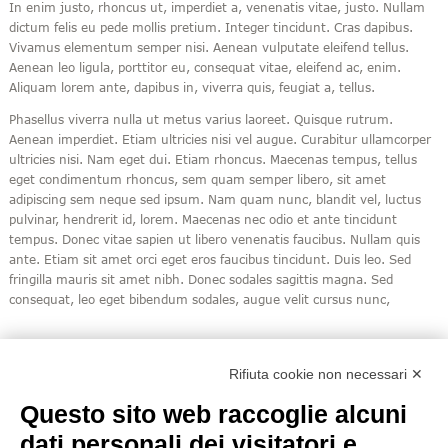
In enim justo, rhoncus ut, imperdiet a, venenatis vitae, justo. Nullam
dictum felis eu pede mollis pretium. Integer tincidunt. Cras dapibus.
Vivamus elementum semper nisi. Aenean vulputate eleifend tellus.
Aenean leo ligula, porttitor eu, consequat vitae, eleifend ac, enim.
Aliquam lorem ante, dapibus in, viverra quis, feugiat a, tellus.
Phasellus viverra nulla ut metus varius laoreet. Quisque rutrum.
Aenean imperdiet. Etiam ultricies nisi vel augue. Curabitur ullamcorper
ultricies nisi. Nam eget dui. Etiam rhoncus. Maecenas tempus, tellus
eget condimentum rhoncus, sem quam semper libero, sit amet
adipiscing sem neque sed ipsum. Nam quam nunc, blandit vel, luctus
pulvinar, hendrerit id, lorem. Maecenas nec odio et ante tincidunt
tempus. Donec vitae sapien ut libero venenatis faucibus. Nullam quis
ante. Etiam sit amet orci eget eros faucibus tincidunt. Duis leo. Sed
fringilla mauris sit amet nibh. Donec sodales sagittis magna. Sed
consequat, leo eget bibendum sodales, augue velit cursus nunc,
Rifiuta cookie non necessari ✕
Questo sito web raccoglie alcuni
dati personali dei visitatori e