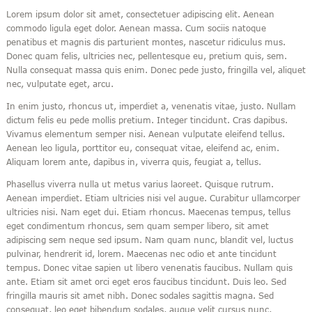
Lorem ipsum dolor sit amet, consectetuer adipiscing elit. Aenean
commodo ligula eget dolor. Aenean massa. Cum sociis natoque
penatibus et magnis dis parturient montes, nascetur ridiculus mus.
Donec quam felis, ultricies nec, pellentesque eu, pretium quis, sem.
Nulla consequat massa quis enim. Donec pede justo, fringilla vel, aliquet
nec, vulputate eget, arcu.
In enim justo, rhoncus ut, imperdiet a, venenatis vitae, justo. Nullam
dictum felis eu pede mollis pretium. Integer tincidunt. Cras dapibus.
Vivamus elementum semper nisi. Aenean vulputate eleifend tellus.
Aenean leo ligula, porttitor eu, consequat vitae, eleifend ac, enim.
Aliquam lorem ante, dapibus in, viverra quis, feugiat a, tellus.
Phasellus viverra nulla ut metus varius laoreet. Quisque rutrum.
Aenean imperdiet. Etiam ultricies nisi vel augue. Curabitur ullamcorper
ultricies nisi. Nam eget dui. Etiam rhoncus. Maecenas tempus, tellus
eget condimentum rhoncus, sem quam semper libero, sit amet
adipiscing sem neque sed ipsum. Nam quam nunc, blandit vel, luctus
pulvinar, hendrerit id, lorem. Maecenas nec odio et ante tincidunt
tempus. Donec vitae sapien ut libero venenatis faucibus. Nullam quis
ante. Etiam sit amet orci eget eros faucibus tincidunt. Duis leo. Sed
fringilla mauris sit amet nibh. Donec sodales sagittis magna. Sed
consequat, leo eget bibendum sodales, augue velit cursus nunc,