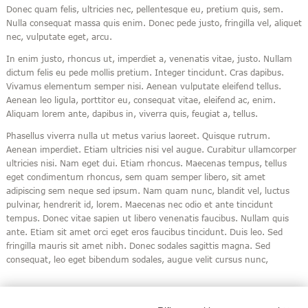
Donec quam felis, ultricies nec, pellentesque eu, pretium quis, sem.
Nulla consequat massa quis enim. Donec pede justo, fringilla vel, aliquet
nec, vulputate eget, arcu.
In enim justo, rhoncus ut, imperdiet a, venenatis vitae, justo. Nullam
dictum felis eu pede mollis pretium. Integer tincidunt. Cras dapibus.
Vivamus elementum semper nisi. Aenean vulputate eleifend tellus.
Aenean leo ligula, porttitor eu, consequat vitae, eleifend ac, enim.
Aliquam lorem ante, dapibus in, viverra quis, feugiat a, tellus.
Phasellus viverra nulla ut metus varius laoreet. Quisque rutrum.
Aenean imperdiet. Etiam ultricies nisi vel augue. Curabitur ullamcorper
ultricies nisi. Nam eget dui. Etiam rhoncus. Maecenas tempus, tellus
eget condimentum rhoncus, sem quam semper libero, sit amet
adipiscing sem neque sed ipsum. Nam quam nunc, blandit vel, luctus
pulvinar, hendrerit id, lorem. Maecenas nec odio et ante tincidunt
tempus. Donec vitae sapien ut libero venenatis faucibus. Nullam quis
ante. Etiam sit amet orci eget eros faucibus tincidunt. Duis leo. Sed
fringilla mauris sit amet nibh. Donec sodales sagittis magna. Sed
consequat, leo eget bibendum sodales, augue velit cursus nunc,