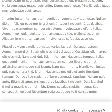
Donec quam felis, ultricies nec, pellentesque eu, pretium quis, sem.
Nulla consequat massa quis enim. Donec pede justo, fringilla vel, aliquet
nec, vulputate eget, arcu.
In enim justo, rhoncus ut, imperdiet a, venenatis vitae, justo. Nullam
dictum felis eu pede mollis pretium. Integer tincidunt. Cras dapibus.
Vivamus elementum semper nisi. Aenean vulputate eleifend tellus.
Aenean leo ligula, porttitor eu, consequat vitae, eleifend ac, enim.
Aliquam lorem ante, dapibus in, viverra quis, feugiat a, tellus.
Phasellus viverra nulla ut metus varius laoreet. Quisque rutrum.
Aenean imperdiet. Etiam ultricies nisi vel augue. Curabitur ullamcorper
ultricies nisi. Nam eget dui. Etiam rhoncus. Maecenas tempus, tellus
eget condimentum rhoncus, sem quam semper libero, sit amet
adipiscing sem neque sed ipsum. Nam quam nunc, blandit vel, luctus
pulvinar, hendrerit id, lorem. Maecenas nec odio et ante tincidunt
tempus. Donec vitae sapien ut libero venenatis faucibus. Nullam quis
ante. Etiam sit amet orci eget eros faucibus tincidunt. Duis leo. Sed
fringilla mauris sit amet nibh. Donec sodales sagittis magna. Sed
consequat, leo eget bibendum sodales, augue velit cursus nunc,
Rifiuta cookie non necessari ✕