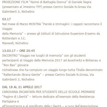
PROIEZIONE FILM “Nome di Battaglia Donna” di Daniele Segre
(presentato al 34esimo TFF) presso Centro Sociale N.Grosa Via
Galimberti 3, Nichelino
03.17
Nel mese di Marzo MOSTRA “Parole e Immagini: i ragazzi raccontano il
Viaggio
della Memoria” – presso gli Istituti di Istruzione Superiore Erasmo da
Rotterdam e J.C.
Maxwell, Nichelino
13.03.17 – ORE 20.45
INCONTRO “Viaggio nei luoghi di memoria” con gli studenti
partecipanti al Viaggio della Memoria 2017 ad Auschwitz e Birkenau e
“Rox Bax” giovane
nichelinese che ha compiuto un viaggio lungo tutta l’Italia denominato
“Rallentando–Brava Gente” – presso Centro Sociale N.Grosa, Via
Galimberti 3, Nichelino
DAL 18 AL 21 APRILE 2017
CAROVANA INCANTATA PER STUDENTI DELLE SCUOLE PRIMARIE
“Pagine di Libertà” – letture dedicate all’esempio della Resistenza
Partigiana e
all’importanza e al significato della Libertà – a cura dell’Associazione