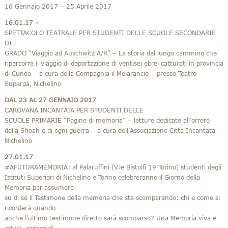
16 Gennaio 2017 – 25 Aprile 2017
16.01.17 –
SPETTACOLO TEATRALE PER STUDENTI DELLE SCUOLE SECONDARIE
DI I
GRADO “Viaggio ad Auschwitz A/R” – La storia del lungo cammino che
ripercorre il viaggio di deportazione di ventisei ebrei catturati in provincia
di Cuneo – a cura della Compagnia il Melarancio – presso Teatro
Superga, Nichelino
DAL 23 AL 27 GENNAIO 2017
CAROVANA INCANTATA PER STUDENTI DELLE
SCUOLE PRIMARIE “Pagine di memoria” – letture dedicate all’orrore
della Shoah e di ogni guerra – a cura dell’Associazione Città Incantata –
Nichelino
27.01.17
#AFUTURAMEMORIA: al Palaruffini (V.le Bistolfi 19 Torino) studenti degli
Istituti Superiori di Nichelino e Torino celebreranno il Giorno della
Memoria per assumere
su di sé il Testimone della memoria che sta scomparendo: chi e come si
ricorderà quando
anche l’ultimo testimone diretto sarà scomparso? Una Memoria viva e