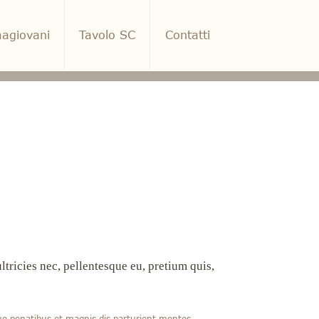
agiovani
Tavolo SC
Contatti
tricies nec, pellentesque eu, pretium quis,
ue penatibus et magnis dis parturient montes,