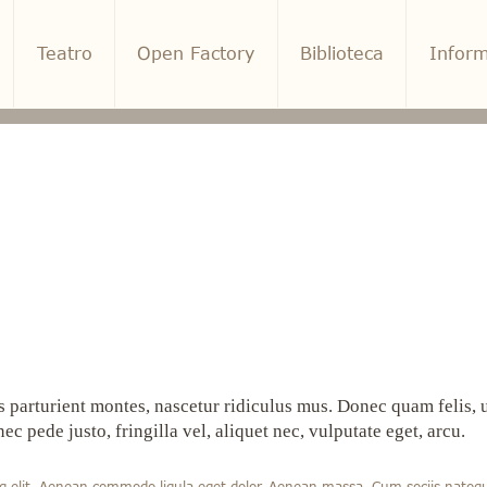
Teatro
Open Factory
Biblioteca
Inform
parturient montes, nascetur ridiculus mus. Donec quam felis, ul
 pede justo, fringilla vel, aliquet nec, vulputate eget, arcu.
ng elit. Aenean commodo ligula eget dolor. Aenean massa. Cum sociis natoq