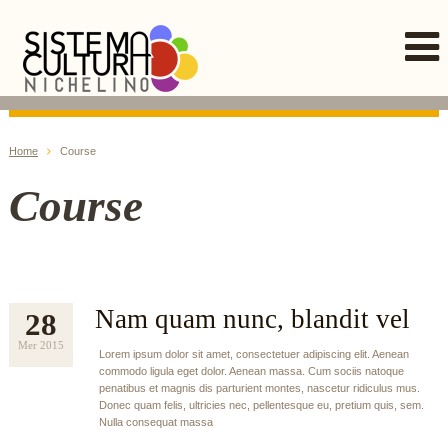
Home
Course
Course
Nam quam nunc, blandit vel
28
Mer 2015
Lorem ipsum dolor sit amet, consectetuer adipiscing elit. Aenean
commodo ligula eget dolor. Aenean massa. Cum sociis natoque
penatibus et magnis dis parturient montes, nascetur ridiculus mus.
Donec quam felis, ultricies nec, pellentesque eu, pretium quis, sem.
Nulla consequat massa